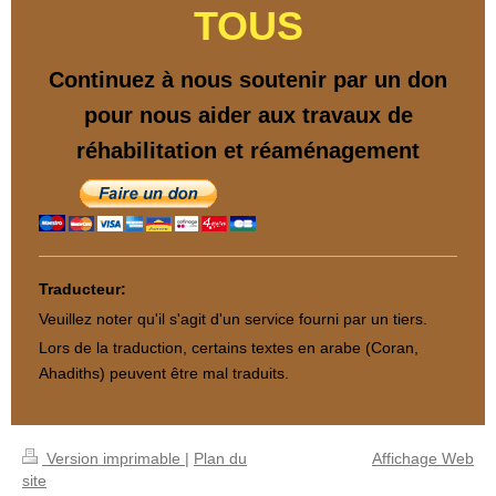
TOUS
Continuez à nous soutenir par un don
pour nous aider aux travaux de
réhabilitation et réaménagement
Traducteur:
Veuillez noter qu'il s'agit d'un service fourni par un tiers.
Lors de la traduction, certains textes en arabe (Coran,
Ahadiths) peuvent être mal traduits.
Version imprimable
|
Plan du
Affichage Web
site