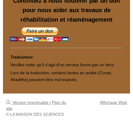
Continuez à nous soutenir par un don
pour nous aider aux travaux de
réhabilitation et réaménagement
Traducteur:
Veuillez noter qu'il s'agit d'un service fourni par un tiers.
Lors de la traduction, certains textes en arabe (Coran,
Ahadiths) peuvent être mal traduits.
Version imprimable
|
Plan du
Affichage Web
site
© LA MAISON DES SCIENCES